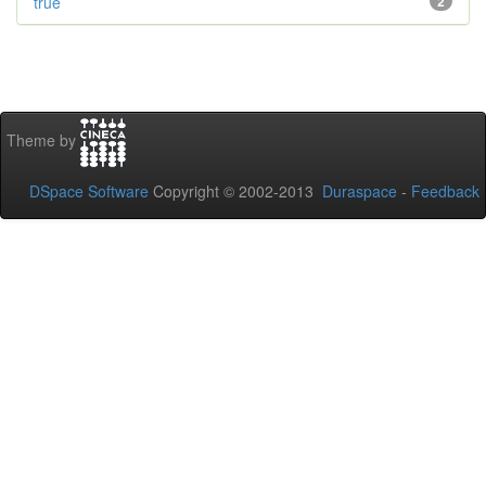
true
2
Theme by
DSpace Software
Copyright © 2002-2013
Duraspace
-
Feedback