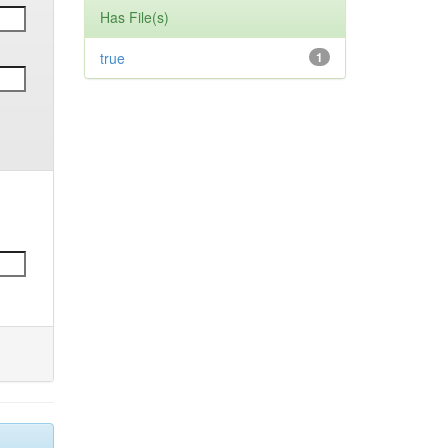
Has File(s)
true
1