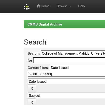
Home
Browse
Help
Skip
navigation
CMMU Digital Archive
Search
Search:
for
Current filters: