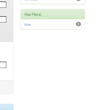
Has File(s)
true
1