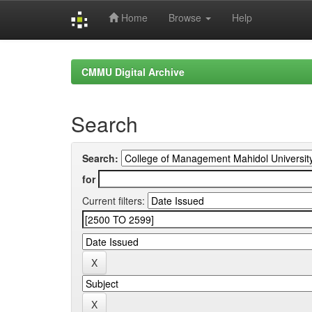
Home
Browse
Help
Skip
navigation
CMMU Digital Archive
Search
Search:
for
Current filters: