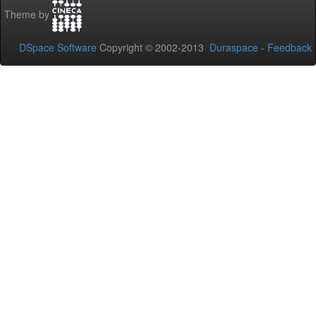
Theme by
DSpace Software
Copyright © 2002-2013
Duraspace
-
Feedback