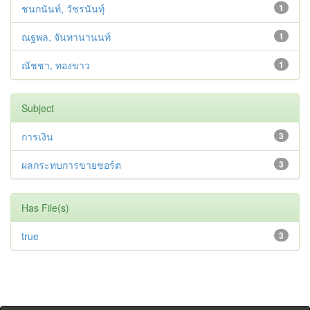
ชนกนันท์, วัชรนันทุ์
1
ณฐพล, จันทานานนท์
1
ณัชชา, ทองขาว
1
Subject
การเงิน
3
ผลกระทบการขายชอร์ต
3
Has File(s)
true
3