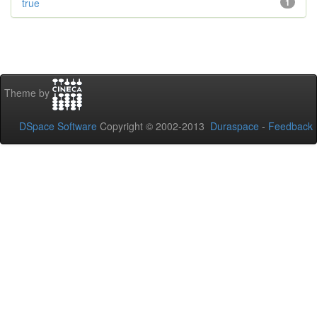
true
1
Theme by
DSpace Software
Copyright © 2002-2013
Duraspace
-
Feedback