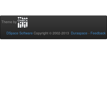
Theme by
DSpace Software
Copyright © 2002-2013
Duraspace
-
Feedback