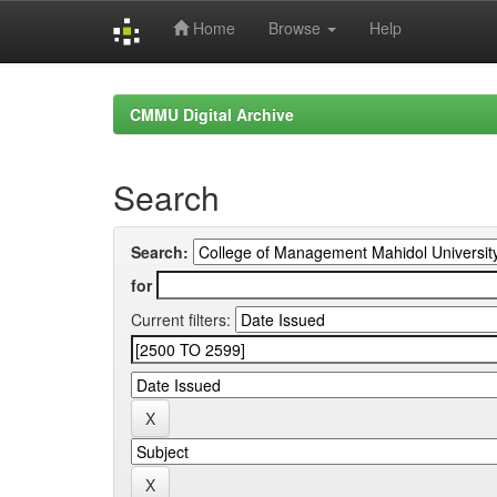
Home
Browse
Help
Skip
navigation
CMMU Digital Archive
Search
Search:
for
Current filters: