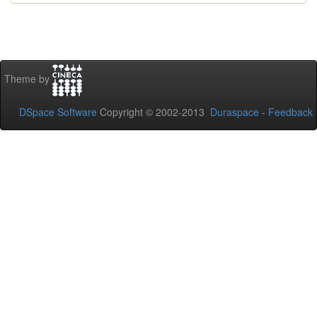
Theme by
DSpace Software
Copyright © 2002-2013
Duraspace
-
Feedback