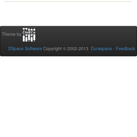
Theme by
DSpace Software
Copyright © 2002-2013
Duraspace
-
Feedback