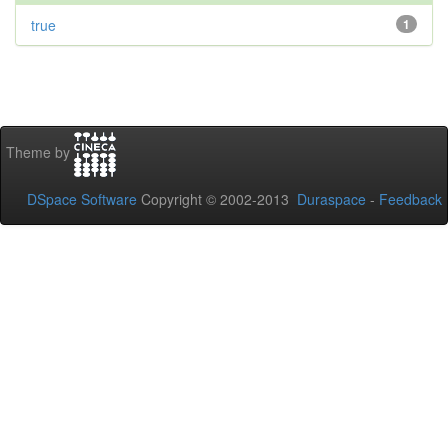
true
1
Theme by
DSpace Software
Copyright © 2002-2013
Duraspace
-
Feedback