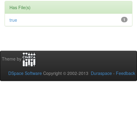
Has File(s)
true
1
Theme by
DSpace Software
Copyright © 2002-2013
Duraspace
-
Feedback