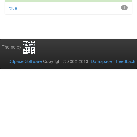
true
1
Theme by
DSpace Software
Copyright © 2002-2013
Duraspace
-
Feedback