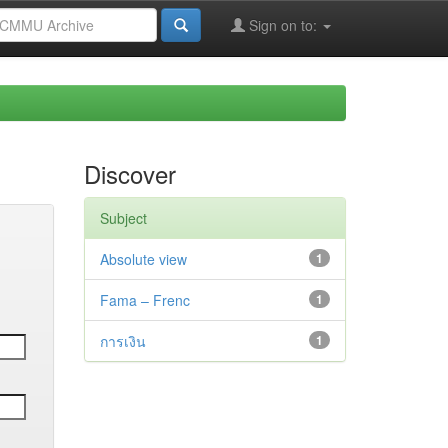
Sign on to:
Discover
Subject
Absolute view
1
Fama – Frenc
1
การเงิน
1