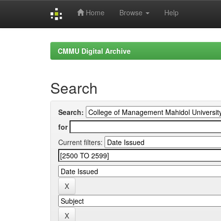
Home
Browse
Help
Skip
navigation
CMMU Digital Archive
Search
Search:
for
Current filters: