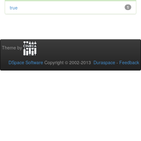
true
1
Theme by
DSpace Software
Copyright © 2002-2013
Duraspace
-
Feedback