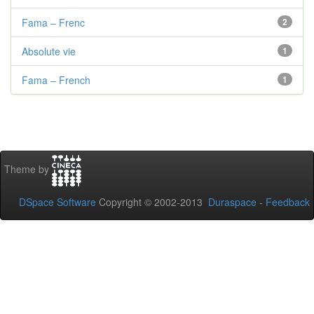
Fama – Frenc
2
Absolute vie
1
Fama – French
1
Theme by
DSpace Software
Copyright © 2002-2013
Duraspace
-
Feedback