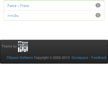
Fama – Frenc
1
การเงิน
1
Theme by
DSpace Software
Copyright © 2002-2013
Duraspace
-
Feedback