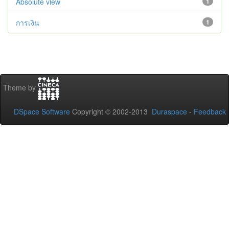
Absolute view
1
การเงิน
1
Theme by
DSpace Software
Copyright © 2002-2013
Duraspace
-
Feedback