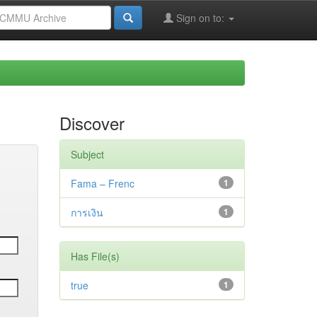
Sign on to:
Discover
Subject
Fama – Frenc
1
การเงิน
1
Has File(s)
true
1