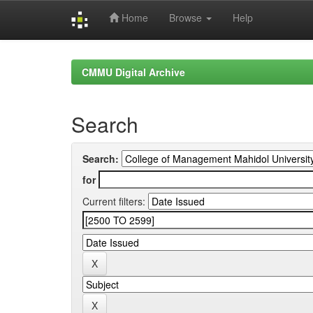
Home
Browse
Help
Skip
navigation
CMMU Digital Archive
Search
Search:
for
Current filters: