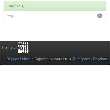
Has File(s)
true
1
Theme by
DSpace Software
Copyright © 2002-2013
Duraspace
-
Feedback