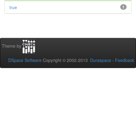
true
1
Theme by
DSpace Software
Copyright © 2002-2013
Duraspace
-
Feedback