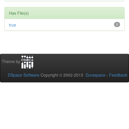
Has File(s)
true
1
Theme by
DSpace Software
Copyright © 2002-2013
Duraspace
-
Feedback