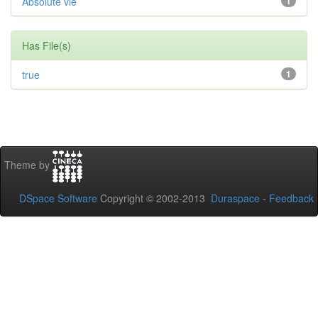
Absolute vie
1
Has File(s)
true
1
Theme by
DSpace Software
Copyright © 2002-2013
Duraspace
-
Feedback