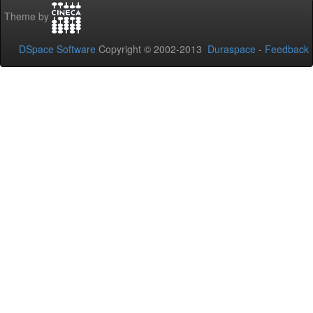
Theme by
DSpace Software
Copyright © 2002-2013
Duraspace
-
Feedback