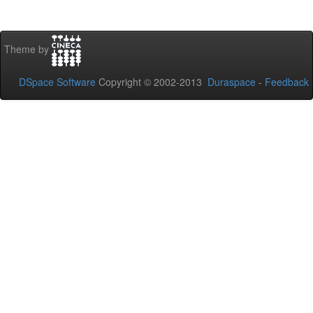
Theme by
DSpace Software
Copyright © 2002-2013
Duraspace
-
Feedback