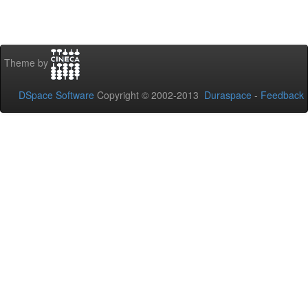
Theme by
DSpace Software
Copyright © 2002-2013
Duraspace
-
Feedback