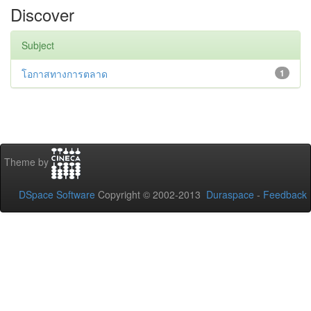
Discover
Subject
โอกาสทางการตลาด
1
Theme by
DSpace Software
Copyright © 2002-2013
Duraspace
-
Feedback