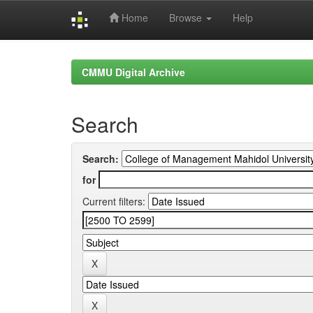
Home
Browse
Help
Skip
navigation
CMMU Digital Archive
Search
Search:
for
Current filters: