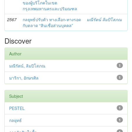
ของผู้บริโภคในเขต
กรุงเทพมหานครและปริมณฑล
2567
กลยุทธ์ปรับตัว ทางเลือก-ทางรอด
มณีรัตน์ ลิมปิโสภณ
กับตลาด “สินเชื่อส่วนบุคคล”
Discover
Author
มณีรัตน์, ลิมปิโสภณ
1
มาริกา, อักษรศิล
1
Subject
PESTEL
1
กลยุทธ์
1