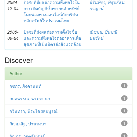
2564-
ปัจจัยที่มีผลต่อความพึงพอใจใน
พิรินทิรา, พิสุทธิ์ธน
12-04
การเปิดบัญชีซื้อขายหลักทรัพย์
กาญจน์
โดยช่องทางออนไลน์กับบริษัท
หลักทรัพย์ในประเทศไทย
2565-
ปัจจัยที่ส่งผลต่อความตั้งใจซื้อ
ณิชมน, ปิ่นมณี
09-24
และความพึงพอใจต่ออาหารเพื่อ
นพรัตน์
สุขภาพที่เป็นมิตรต่อสิ่งแวดล้อม
Discover
Author
กชกร, ภิงคานนท์
1
กมลพรรณ, พรมทะนา
1
กวินทรา, พีระไชยสมบูรณ์
1
กัญญณัฐ, ปานหงษา
1
กัญภร, กฤตสัมพันธ์
1