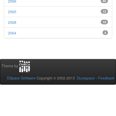
2566
40
2565
12
2568
10
2564
4
Theme by
DSpace Software
Copyright © 2002-2013
Duraspace
-
Feedback