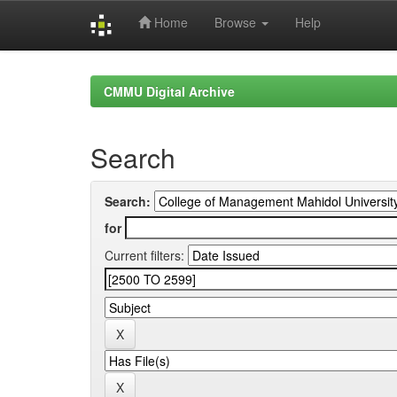
Home
Browse
Help
Skip
navigation
CMMU Digital Archive
Search
Search:
for
Current filters: