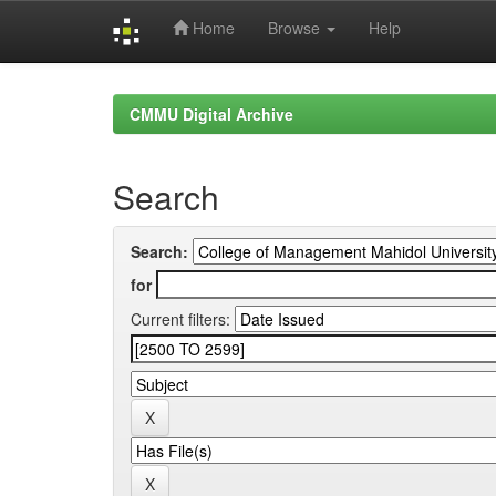
Home
Browse
Help
Skip
navigation
CMMU Digital Archive
Search
Search:
for
Current filters: