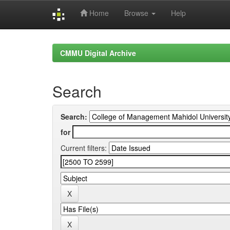
Home
Browse
Help
Skip
navigation
CMMU Digital Archive
Search
Search:
for
Current filters: