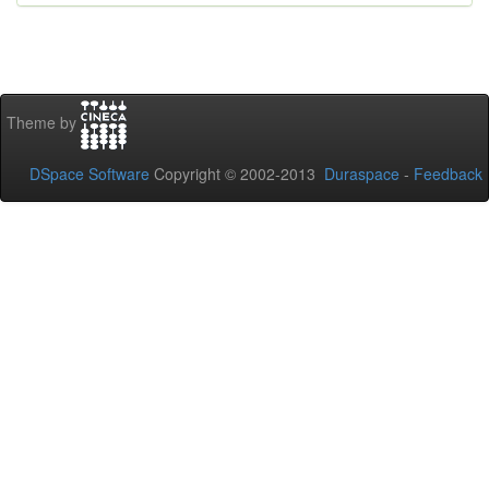
Theme by
DSpace Software
Copyright © 2002-2013
Duraspace
-
Feedback