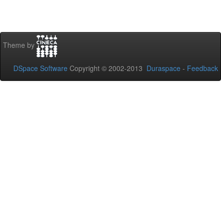
Theme by
DSpace Software
Copyright © 2002-2013
Duraspace
-
Feedback