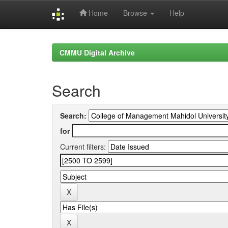
Home
Browse
Help
Skip
navigation
CMMU Digital Archive
Search
Search:
for
Current filters: