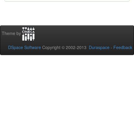
Theme by
DSpace Software
Copyright © 2002-2013
Duraspace
-
Feedback