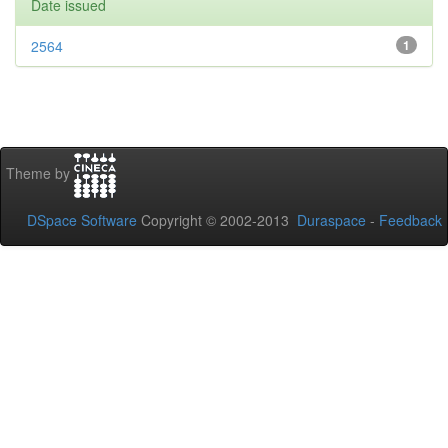
Date issued
2564
1
Theme by
DSpace Software
Copyright © 2002-2013
Duraspace
-
Feedback