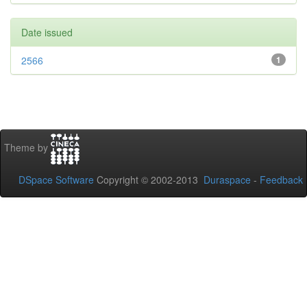
Date issued
2566
1
Theme by
DSpace Software
Copyright © 2002-2013
Duraspace
-
Feedback