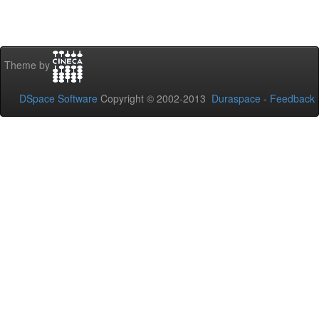
Theme by
DSpace Software
Copyright © 2002-2013
Duraspace
-
Feedback