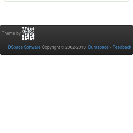
Theme by
DSpace Software
Copyright © 2002-2013
Duraspace
-
Feedback