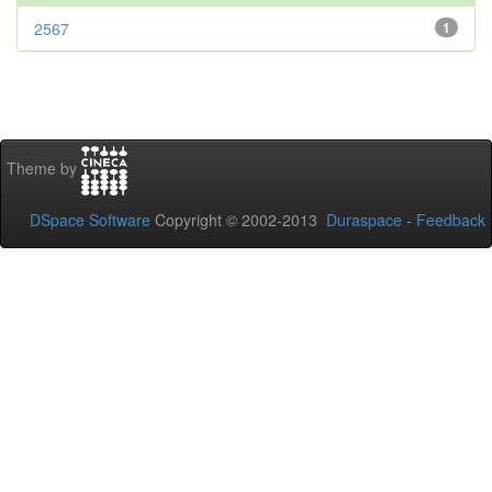
2567
1
Theme by
DSpace Software
Copyright © 2002-2013
Duraspace
-
Feedback