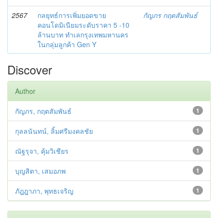
2567
กลยุทธ์การเพิ่มยอดขาย
กัญภร กฤตสัมพันธ์
คอนโดมิเนียมระดับราคา 5 -10
ล้านบาท ทำเลกรุงเทพมหานคร
ในกลุ่มลูกค้า Gen Y
Discover
Author
กัญภร, กฤตสัมพันธ์
1
กุลลนันทน์, ลิ้มศรีมงคลชัย
1
ณัฐรุจา, คุ้มวิเชียร
1
บุญสิตา, เสมอภพ
1
ภัฎฎาภา, พุทธเจริญ
1