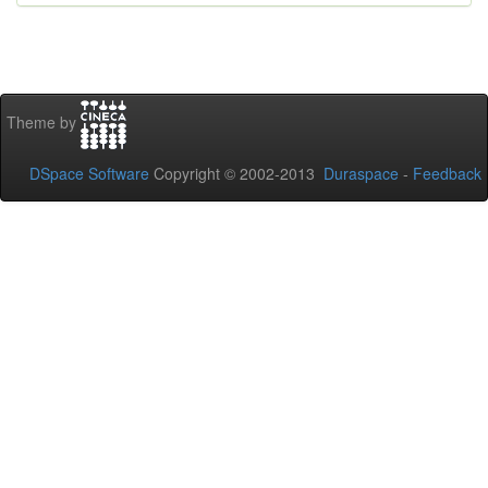
Theme by
DSpace Software
Copyright © 2002-2013
Duraspace
-
Feedback