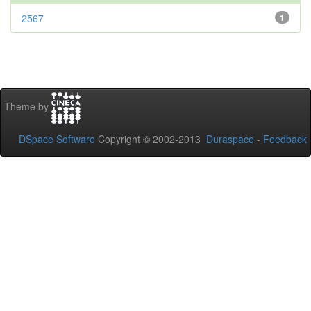
2567
1
Theme by
DSpace Software
Copyright © 2002-2013
Duraspace
-
Feedback