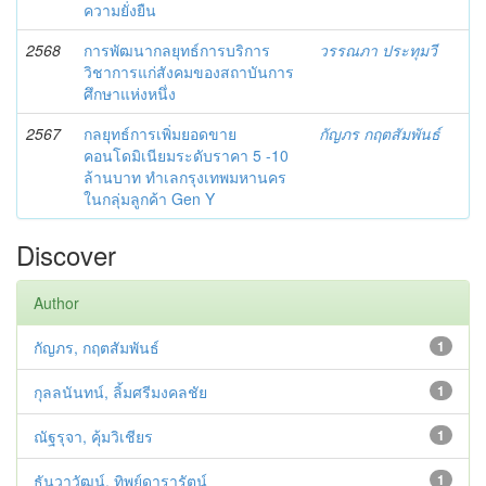
ความยั่งยืน
2568
การพัฒนากลยุทธ์การบริการ
วรรณภา ประทุมวี
วิชาการแก่สังคมของสถาบันการ
ศึกษาแห่งหนึ่ง
2567
กลยุทธ์การเพิ่มยอดขาย
กัญภร กฤตสัมพันธ์
คอนโดมิเนียมระดับราคา 5 -10
ล้านบาท ทำเลกรุงเทพมหานคร
ในกลุ่มลูกค้า Gen Y
Discover
Author
กัญภร, กฤตสัมพันธ์
1
กุลลนันทน์, ลิ้มศรีมงคลชัย
1
ณัฐรุจา, คุ้มวิเชียร
1
ธันวาวัฒน์, ทิพย์ดารารัตน์
1