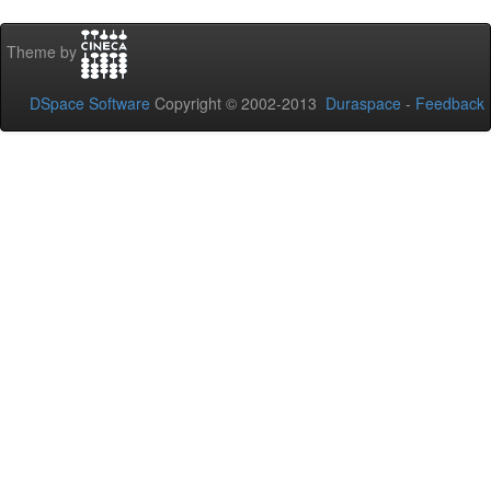
Theme by
DSpace Software
Copyright © 2002-2013
Duraspace
-
Feedback