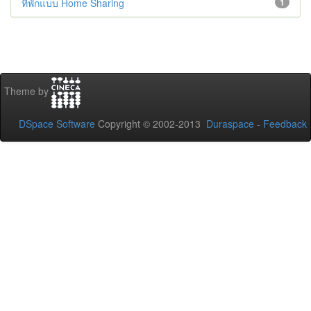
ที่พักแบบ Home Sharing
1
Theme by
DSpace Software
Copyright © 2002-2013
Duraspace
-
Feedback