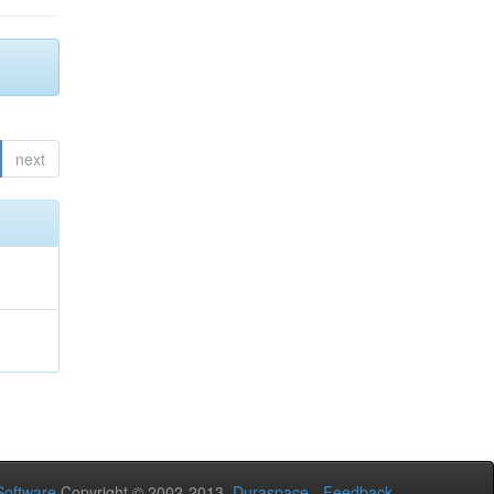
next
oftware
Copyright © 2002-2013
Duraspace
-
Feedback