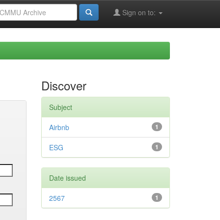
Sign on to:
Discover
Subject
Airbnb
1
ESG
1
Date issued
2567
1