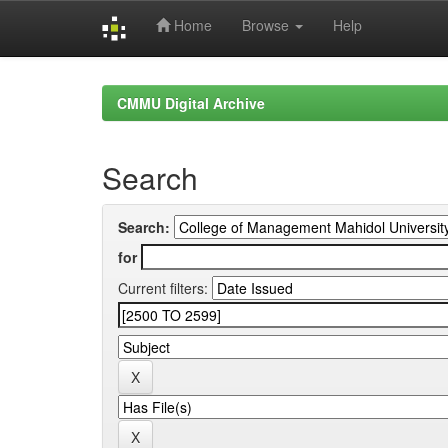
Home
Browse
Help
Skip
navigation
CMMU Digital Archive
Search
Search:
for
Current filters: