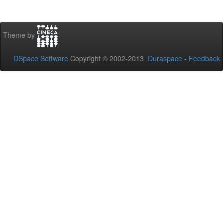
Theme by
DSpace Software
Copyright © 2002-2013
Duraspace
-
Feedback