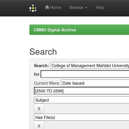
Home
Browse
Help
Skip
navigation
CMMU Digital Archive
Search
Search:
for
Current filters: