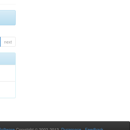
next
oftware
Copyright © 2002-2013
Duraspace
-
Feedback