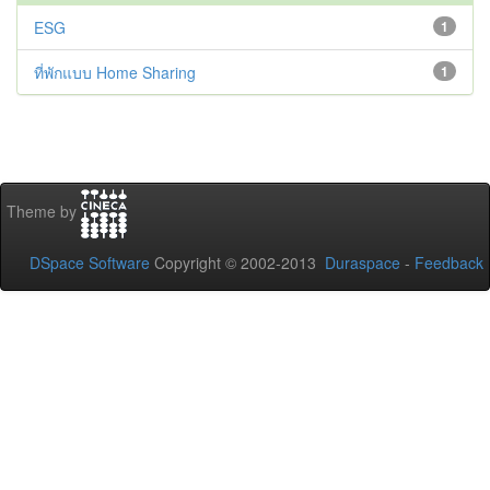
ESG
1
ที่พักแบบ Home Sharing
1
Theme by
DSpace Software
Copyright © 2002-2013
Duraspace
-
Feedback